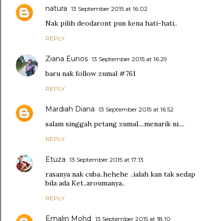
natura
13 September 2015 at 16:02
Nak pilih deodaront pun kena hati-hati..
REPLY
Ziana Eunos
13 September 2015 at 16:29
baru nak follow zumal #761
REPLY
Mardiah Diana
13 September 2015 at 16:52
salam singgah petang zumal....menarik ni....
REPLY
Etuza
13 September 2015 at 17:13
rasanya nak cuba..hehehe ..ialah kan tak sedap
bila ada Ket..aroumanya..
REPLY
Emalin Mohd
13 September 2015 at 18:10